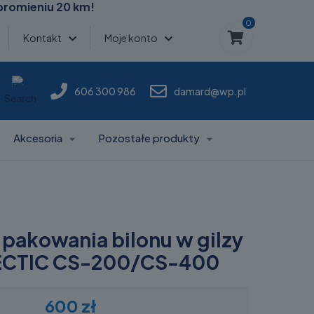
promieniu 20 km!
0
Kontakt
Moje konto
606 300 986
damard@wp.pl
Search
Akcesoria
Pozostałe produkty
pakowania bilonu w gilzy
LECTIC CS-200/CS-400
600
zł