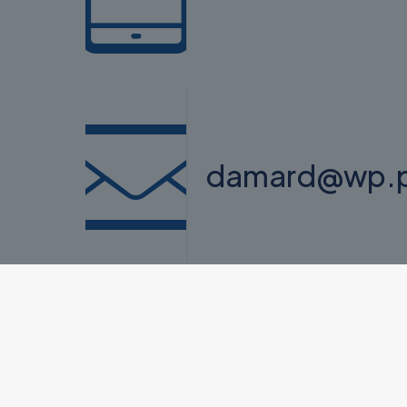
damard@wp.p
Czechowicza 5/34, 02-495 Warsza
NIP 522-169-88-75 | REGON 01500