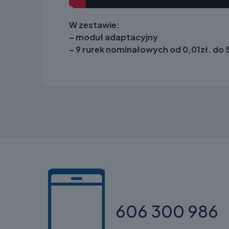
W zestawie:
– moduł adaptacyjny
– 9 rurek nominałowych od 0,01zł. do 5
606 300 986