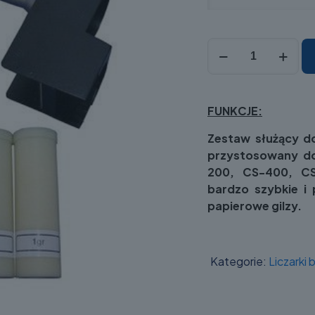
ilość
Zestaw
do
pakowania
FUNKCJE:
bilonu
w
Zestaw służący do
gilzy
przystosowany do
dla
200, CS-400, CS
SELECTIC
bardzo szybkie i
CS-
papierowe gilzy.
200/CS-
400
Kategorie:
Liczarki 