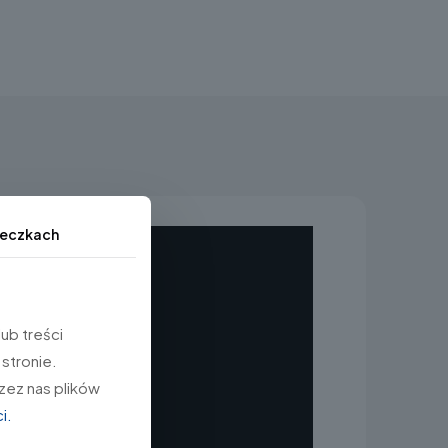
teczkach
ub treści
stronie.
zez nas plików
i.