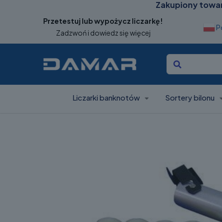
Zakupiony towar
Przetestuj lub wypożycz liczarkę!
P
Zadzwoń i dowiedz się więcej
Liczarki banknotów
Sortery bilonu