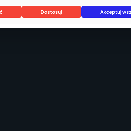
ć
Dostosuj
Akceptuj wsz