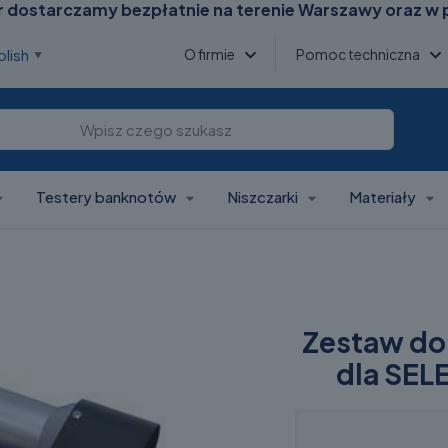
 dostarczamy bezpłatnie na terenie Warszawy oraz w 
O firmie
Pomoc techniczna
olish
▼
Testery banknotów
Niszczarki
Materiały
Zestaw do 
dla SE