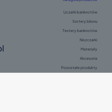
Liczarki banknotów
Sortery bilonu
Testery banknotów
Niszczarki
l
Materiały
Akcesoria
Pozostałe produkty
wa
3047